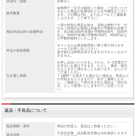
許認可・資格
必要なし
短時間でご注文が殺到した場合、ご注文いただ
きました商品が在庫切れとなる可能性がござい
販売数量
ます。その際はTEL、またはメールでご連絡差
し上げます。ご了承下さい。
一部の特別な商品を除き、送料は無料です。代
引をご利用のお客様は別途代引手数料が必要で
商品代金以外の必要料金
す。合計額1500円未満が手数料600円、1500円
以上、4000円未満が手数料260円、4000円以上
が手数料無料といたします。
キャンセルは発送処理前に限り受け付けます。
メールでお申し出ください。
申込の有効期限
楽天銀行は即時決済されますのでキャンセルで
きません。
お申し込みいただきましてから、3～5営業日で
お手元にお届けできます。ただし、週末・祝日
が入りますと遅れることもあります。なにとぞ
ご了承ください。
引き渡し時期
＊1週間＊を過ぎても届かない場合は、再送など
の手続きをとりますので、必ずご連絡くださ
い。ご連絡なしで再注文された場合は「別の注
文」として処理いたしますのでご注意くださ
い。
返品・不良品について
返品期限・条件
商品の性質上、返品はご容赦ください。
不良品交換、誤品配送交換は当社負担とさせて
返品送料