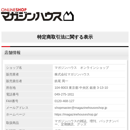
特定商取引法に関する表示
店舗情報
ショップ名
マガジンハウス オンラインショップ
販売業者
株式会社マガジンハウス
販売責任者
鉄尾 周一
所在地
104-8003 東京都 中央区 銀座 3-13-10
電話番号
049-275-1811
FAX番号
0120-468-127
メールアドレス
shopmaster@magazinehouseshop.jp
ホームページ
https://magazinehouseshop.jp/
マガジンハウスの雑誌、増刊、バックナンバ
取扱商品
ー、定期購読、グッズ