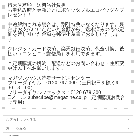
特大号差額・送料当社負担
お申込み時と更新ごとにポケッタブルエコバッグをプ
レゼント！
中途解約される場合は、割引特典がなくなります。残
金はお支払いいただいた金額から、送本済みの号の定
価を差し引いた金額を郵便小為替でお返しいたしま
す。
クレジットカード決済、楽天銀行決済、代金引換、後
払い（コンビニ・郵便局）を利用できます。
＊定期購読の解約・配送などのお問い合わせ・住所変
更は以下へお願いします。
マガジンハウス読者サービスセンター
フリーダイヤル 0120-797-300（土日祝日を除く9：
30-18：00）
フリーダイヤルファックス：0120-679-300
Eメール: subscribe@magazine.co.jp（定期購読お問合
せ専用）
お店のトップへ戻る
カートを見る