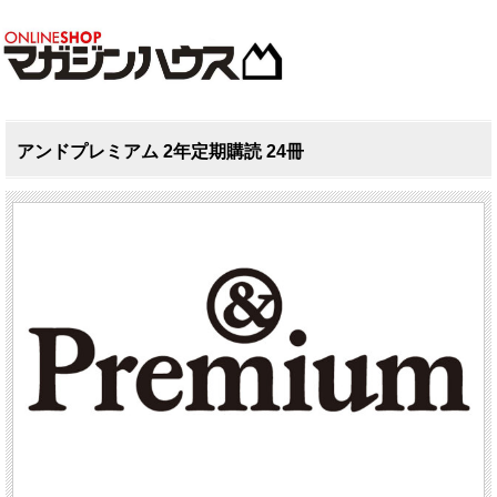
アンドプレミアム 2年定期購読 24冊