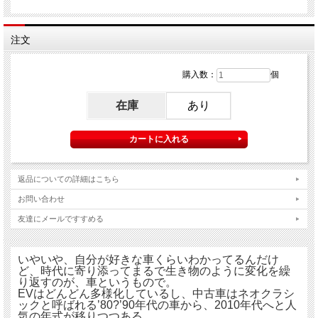
注文
購入数：
個
在庫
あり
返品についての詳細はこちら
お問い合わせ
友達にメールですすめる
いやいや、自分が好きな車くらいわかってるんだけ
ど、時代に寄り添ってまるで生き物のように変化を繰
り返すのが、車というもので。
EVはどんどん多様化しているし、中古車はネオクラシ
ックと呼ばれる’80?’90年代の車から、2010年代へと人
気の年式が移りつつある。