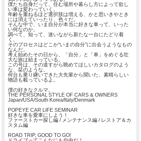
僕たち自身だって、住む場所や暮らし方によって欲し
い車は変わっていく。
年齢を重ねるほど選択肢は増える、かと思いきやとき
には消えていったり、色々だ。
そんな中で、いま自分が本当に好きな車って、いった
い何なのか。
調べて、知って、迷いながら新たな一台にたどり着
く。
そのプロセスはどこか“いまの自分”に出会うようなもの
なんだ。
考え始めたその日から、「自分」と「車」をめぐる壮
大な旅は始まっている。
この号は、その道すがら眺めてほしいカタログのよう
な、栞のような。
何台も乗り継いできた大先輩から聞いた、素晴らしい
物語も載っているよ。
僕の好きなクルマ。
THE PERSONAL STYLE OF CARS & OWNERS
Japan/USA/South Korea/Italy/Denmark
POPEYE CAR LIFE SEMINAR
好きな車を愛車にしよう！
ファーストカー探し編 / メンテナンス編 / レストア＆カ
スタム編
ROAD TRIP, GOOD TO GO!
ドライブってこんなにも自由だ！