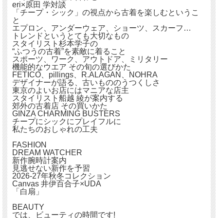
eri×原田 学対談
「チープ・シック」の視点から古着を楽しむというこ
と
エプロン、アンダーウェア、ショーツ、スカーフ…
トレンドというとても大切なもの
スタイリスト杉本学子の
“ふつうの古着”を素敵に着ること
スポーツ、ワーク、アウトドア、ミリタリー
機能的なウエア その旬の選びかた
FETICO、pillings、R.ALAGAN、NOHRA
デザイナーが語る、古いもののうつくしさ
東京のよいお店にはマニアな店主
スタイリスト船越 綾が案内する
郊外の古着店 その買いかた
GINZA CHARMING BUSTERS
チープにシックにプレイフルに
私たちのおしゃれの工夫
FASHION
DREAM WATCHER
新作腕時計案内
見逃せない新作を予習
2026-27年秋冬コレクション
Canvas 井伊百合子×UDA
「白扇」
BEAUTY
では、ビューティの時間です!