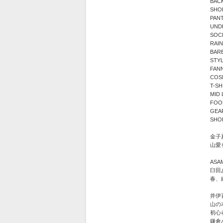
BA
SH
PAN
UN
SO
RAI
BA
STY
FAN
CO
T-S
MI
FO
GE
SH
金子
山愛
ASA
臼田
春、
井伊
山の
初心
鎌倉