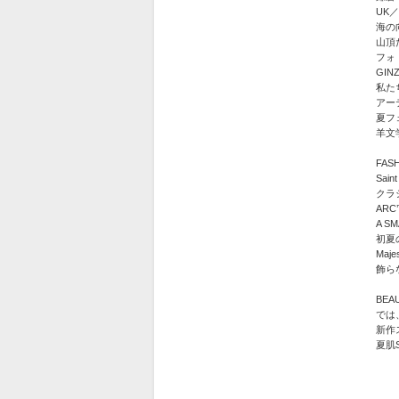
UK／K
海の
山頂
フォ
GIN
私た
アー
夏フ
羊文
FAS
Saint
クラ
ARC
A SM
初夏
Majes
飾ら
BEA
では
新作
夏肌S