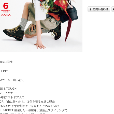
/05/12発売
 JUNE
NZAガール、山へ行く
SS & TOUGH
ン、ビギナー!
NZA的アウトドア入門
LOR 「山に行くから」は色を着る立派な理由
CESSORY まずは顔まわりをきちんとめかし込む
ELL JACKET 厳選した一張羅を、洒落たスタイリングで