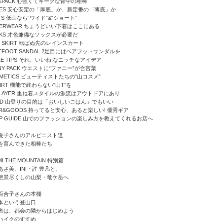
CKPACK 心強くてギークな背中の相棒
OES 安心安定の「厚底」か、新定番の「薄底」か
TS 低山なら“ワイド”&“ショート”
DERWEAR ちょうどいい下着はここにある
CKS 才色兼備なソックスが必要だ
N SKIRT 転ばぬ先のレインスカート
REFOOT SANDAL 2足目にはベアフットサンダルを
LE TIPS それ、いいね!なニッチなアイデア
NY PACK ウエストに“ファニー”が合言葉
SMETICS ビューティストたちの“山コスメ”
HIRT 機能で終わらない“山T”を
D LAYER 重ね着スタイルの源流はアウトドアにあり
OD 山登りの目的は「おいしいごはん」でもいい
AR&GOODS 持ってると安心、あると楽しい! 優秀ギア
OP GUIDE 山でのファッションの楽しみ方を教えてくれるお店へ
夏子さんのアルピニスト道
を育んできた相棒たち
MI THE MOUNTAIN 特別篇
あさ美、INI・許 豊凡と、
絶景尽くしの山梨・竜ケ岳へ
百合子さんの本棚
本という登山口
者は、都会の隣からはじめよう
ハイクのすすめ