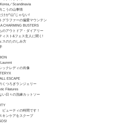
orea／Scandinavia
向こうの山事情
だけが“山”じゃない!
トグラファーの偏愛マウンテン
ZA CHARMING BUSTERS
ちのアウトドア・ダイアリー
ティスト&フェス玄人に聞く!
ェスのたのしみ方
学
HION
 Laurent
シックレディの肖像
’TERYX
ALL ESCAPE
のくつろぎランジェリー
tic Filatures
ない日々の洗練カットソー
UTY
、ビューティの時間です！
スキンケアをスクープ
OS!