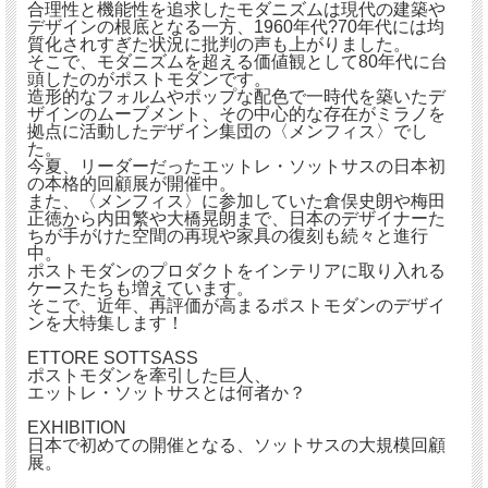
合理性と機能性を追求したモダニズムは現代の建築や
デザインの根底となる一方、1960年代?70年代には均
質化されすぎた状況に批判の声も上がりました。
そこで、モダニズムを超える価値観として80年代に台
頭したのがポストモダンです。
造形的なフォルムやポップな配色で一時代を築いたデ
ザインのムーブメント、その中心的な存在がミラノを
拠点に活動したデザイン集団の〈メンフィス〉でし
た。
今夏、リーダーだったエットレ・ソットサスの日本初
の本格的回顧展が開催中。
また、〈メンフィス〉に参加していた倉俣史朗や梅田
正徳から内田繁や大橋晃朗まで、日本のデザイナーた
ちが手がけた空間の再現や家具の復刻も続々と進行
中。
ポストモダンのプロダクトをインテリアに取り入れる
ケースたちも増えています。
そこで、近年、再評価が高まるポストモダンのデザイ
ンを大特集します！
ETTORE SOTTSASS
ポストモダンを牽引した巨人、
エットレ・ソットサスとは何者か？
EXHIBITION
日本で初めての開催となる、ソットサスの大規模回顧
展。