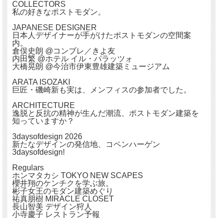
COLLECTORS
私の好きなポストモダン。
JAPANESE DESIGNER
日本人デザイナーが手がけたポストモダンの空間案
内。
倉俣史朗 @コンブレ／きよ友
内田繁 @ホテル イル・パラッツォ
大橋晃朗 @今治市伊東豊雄建築ミュージアム
ARATA ISOZAKI
巨匠・磯崎新も実は、メンフィスの参加者でした。
ARCHITECTURE
逸脱と反抗の精神が生んだ潮流、ポストモダン建築を
知っていますか？
3daysofdesign 2026
新たなデザインの発信地、コペンハーゲン
3daysofdesign!
Regulars
ホンマタカシ TOKYO NEW SCAPES
櫻井翔のケンチクを学ぶ旅。
彬子女王のモダン建築めぐり
祐真朋樹 MIRACLE CLOSET
長山智美 デザイン狩人
小寺慶子 レストラン予報