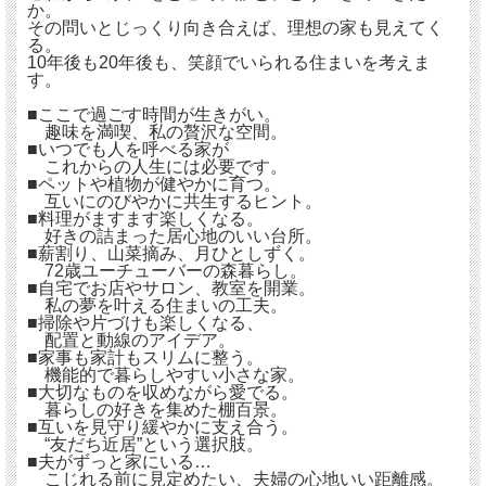
か。
その問いとじっくり向き合えば、理想の家も見えてく
る。
10年後も20年後も、笑顔でいられる住まいを考えま
す。
■ここで過ごす時間が生きがい。
趣味を満喫、私の贅沢な空間。
■いつでも人を呼べる家が
これからの人生には必要です。
■ペットや植物が健やかに育つ。
互いにのびやかに共生するヒント。
■料理がますます楽しくなる。
好きの詰まった居心地のいい台所。
■薪割り、山菜摘み、月ひとしずく。
72歳ユーチューバーの森暮らし。
■自宅でお店やサロン、教室を開業。
私の夢を叶える住まいの工夫。
■掃除や片づけも楽しくなる、
配置と動線のアイデア。
■家事も家計もスリムに整う。
機能的で暮らしやすい小さな家。
■大切なものを収めながら愛でる。
暮らしの好きを集めた棚百景。
■互いを見守り緩やかに支え合う。
“友だち近居”という選択肢。
■夫がずっと家にいる…
こじれる前に見定めたい、夫婦の心地いい距離感。