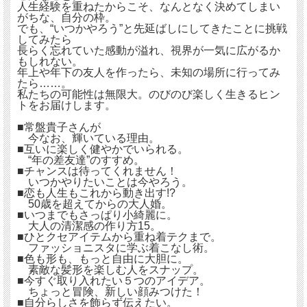
人生経験を重ねたからこそ、なんとなく決めてしまい
がちな、自分の枠。
でも、“いつかやろう”と先延ばしにしてきたことに挑戦
してみたら
長らく忘れていた感動が溢れ、視界が一気に広がるか
もしれない。
年上や年下の友人を作ったら、未知の場所に行ってみ
たら……。
私たちの可能性は無限大。のびのび楽しく生きるヒン
トをお届けします。
■常盤貴子さんが
今なお、輝いている理由。
■互いに楽しく健やかでいられる。
“年の差友達”のすすめ。
■チャンスは待ってくれません！
いつかやりたいことは今やろう。
■恋も人生もこれから動き出す!?
50歳を超えてからの大人婚。
■いつまでもさっぱり小綺麗に。
大人の清潔感の作り方15。
■ひとクセアイテムから重ね着テクまで。
ファッショニスタに学ぶ着こなし術。
■色も形も、もっと自由に大胆に。
素敵な髪形を楽しむ人をスナップ。
■今すぐ取り入れたい５つのアイデア。
ちょっと冒険、新しい顔みつけた！
■自分らしさを飾らず伝えたい。