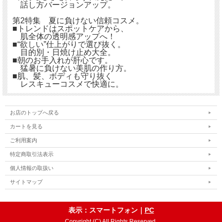
話し方バージョンアップ。
第2特集 夏に負けない信頼コスメ。
■トレンドはスポットケアから、
肌全体の透明感アップへ！
■“欲しい”仕上がりで選び抜く。
目的別・日焼け止め大全。
■朝のお手入れが肝心です。
猛暑に負けない美肌の作り方。
■肌、髪、ボディも守り抜く
レスキューコスメで快適に。
お店のトップへ戻る
カートを見る
ご利用案内
特定商取引法表示
個人情報の取扱い
サイトマップ
表示：スマートフォン｜
PC
Copyright (C) All Rights Reserved.