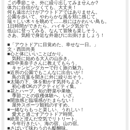
この季節こそ、外に繰り出してみませんか?
体力に自信がなくても、大丈夫！
何も遠出だけがアウトドアではありません。
公園を歩いて、やわらかな風を頬に感じて、
瑞々しい木々を眺めて……枝にはかわいい鳥も。
1日時間ができたら、ハイキング気分で
低山に登ってみる、なんて冒険も楽しそう。
さあ、気軽で身近な外遊びに出掛けましょう！
■「アウトドアに目覚めた、幸せな一日。」
文・西田尚美
■心と体にいいことばかり。
気軽に始める大人の山歩き。
■田中美奈子さんに教えてもらう、
キャンピングカーで行く旅の魅力。
■近所の公園でもこんなに出合いが！
鳥の言葉を聞きに外に繰り出そう。
■太陽の下、体を動かす気持ちよさ。
初心者OKのアクティビティ集。
■花とハーブ、旬の野菜や果物。
季節ごとの収穫体験へ、いざ。
■開放感と臨場感がたまらない！
屋外スポーツ観戦のすすめ。
■一緒ならもっと楽しい、うれしい！
愛犬と過ごすアウトドア時間。
■絶景と澄んだ空気でリトリート。
今年行きたい、海の宿、山の宿。
■さばいて味わうのも醍醐味。