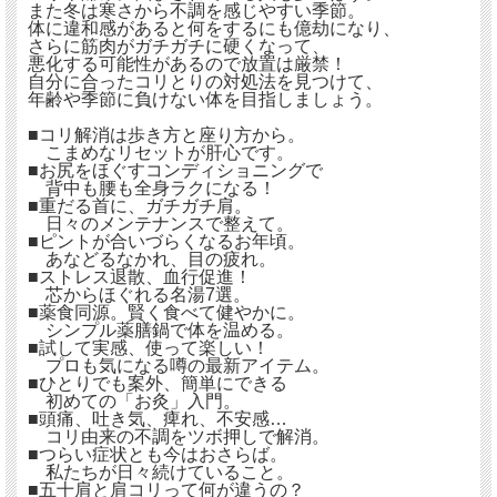
また冬は寒さから不調を感じやすい季節。
体に違和感があると何をするにも億劫になり、
さらに筋肉がガチガチに硬くなって、
悪化する可能性があるので放置は厳禁！
自分に合ったコリとりの対処法を見つけて、
年齢や季節に負けない体を目指しましょう。
■コリ解消は歩き方と座り方から。
こまめなリセットが肝心です。
■お尻をほぐすコンディショニングで
背中も腰も全身ラクになる！
■重だる首に、ガチガチ肩。
日々のメンテナンスで整えて。
■ピントが合いづらくなるお年頃。
あなどるなかれ、目の疲れ。
■ストレス退散、血行促進！
芯からほぐれる名湯7選。
■薬食同源。賢く食べて健やかに。
シンプル薬膳鍋で体を温める。
■試して実感、使って楽しい！
プロも気になる噂の最新アイテム。
■ひとりでも案外、簡単にできる
初めての「お灸」入門。
■頭痛、吐き気、痺れ、不安感…
コリ由来の不調をツボ押しで解消。
■つらい症状とも今はおさらば。
私たちが日々続けていること。
■五十肩と肩コリって何が違うの？