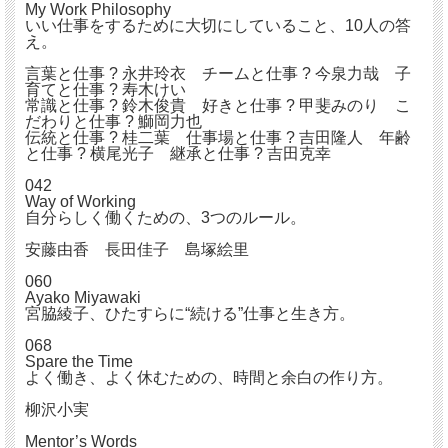
My Work Philosophy
いい仕事をするために大切にしていること、10人の答
え。
言葉と仕事 ? 永井玲衣 チームと仕事 ? 今泉力哉 子
育てと仕事 ? 寿木けい
常識と仕事 ? 鈴木俊貴 好きと仕事 ? 甲斐みのり こ
だわりと仕事 ? 鰤岡力也
伝統と仕事 ? 桂二葉 仕事場と仕事 ? 吉田隆人 年齢
と仕事 ? 横尾光子 継承と仕事 ? 吉田克幸
042
Way of Working
自分らしく働くための、3つのルール。
安藤由香 長田佳子 島塚絵里
060
Ayako Miyawaki
宮脇綾子、ひたすらに“続ける”仕事と生き方。
068
Spare the Time
よく働き、よく休むための、時間と余白の作り方。
柳沢小実
Mentor’s Words