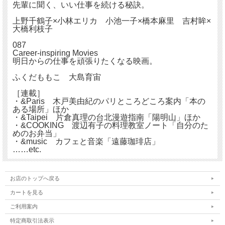
先輩に聞く、いい仕事を続ける秘訣。
上野千鶴子×小林エリカ 小池一子×橋本麻里 吉村眸×
大橋利枝子
087
Career-inspiring Movies
明日からの仕事を頑張りたくなる映画。
ふくだももこ 大島育宙
［連載］
・&Paris 木戸美由紀のパリところどころ案内「本の
ある場所」ほか
・&Taipei 片倉真理の台北漫遊指南「陽明山」ほか
・&COOKING 渡辺有子の料理教室ノート「自分のた
めのお弁当」
・&music カフェと音楽「遠藤珈琲店」
……etc.
お店のトップへ戻る
カートを見る
ご利用案内
特定商取引法表示