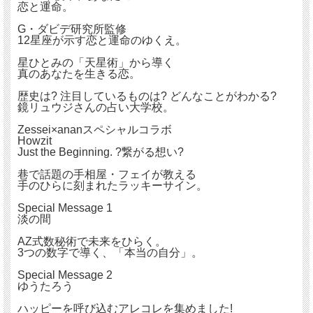
恋と運命。
G・ダビデ研究所監修
12星座が示す恋と運命のゆくえ。
星ひとみの「天星術」から導く
真のあなたを生きる恋。
歴史は? 注目しているものは? どんなことがわかる?
鏡リュウジさんの占い大学校。
Zessei×ananスペシャルコラボ
Howzit
Just the Beginning. ?繋がる想い?
巷で話題の手相屋・フェイが教える
手のひらに刻まれたラッキーサイン。
Special Message 1
淡の間
AZ式数秘術で未来をひらく。
3つの数字で導く、「本当の自分」。
Special Message 2
ゆうたろう
ハッピーを呼び込むアレコレを集めました!