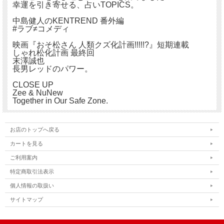
幸運を引き寄せる、占いTOPICS。
中島健人のKENTREND 番外編
#ラブ≠コメディ
映画『おそ松さん 人類クズ化計画!!!!!?』短期連載
しゃれ松化計画 最終回
末澤誠也
長男レッドのパワー。
CLOSE UP
Zee & NuNew
Together in Our Safe Zone.
お店のトップへ戻る
カートを見る
ご利用案内
特定商取引法表示
個人情報の取扱い
サイトマップ