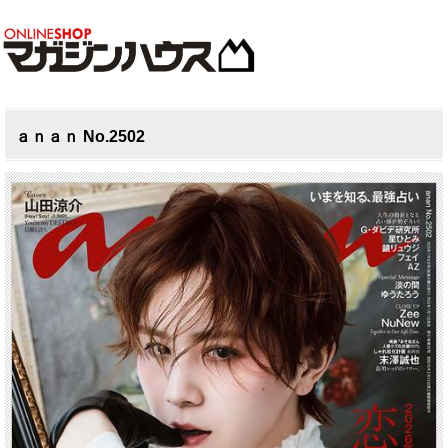
ａｎａｎ No.2502